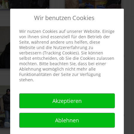
Wir benutzen Cookies
Wir nutzen Cookies auf unserer Website. Einige
von ihnen sind essenziell für den Betrieb der
Seite, während andere uns helfen, diese
Website und die Nutzererfahrung zu
verbessern (Tracking Cookies). Sie können
selbst entscheiden, ob Sie die Cookies zulassen
möchten. Bitte beachten Sie, dass bei einer
Ablehnung womöglich nicht mehr alle
Funktionalitäten der Seite zur Verfügung
stehen.
Akzeptieren
Ablehnen