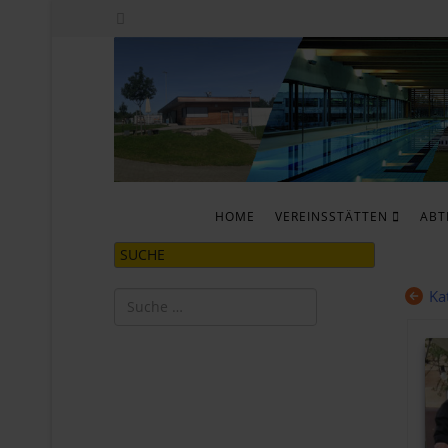
HOME
VEREINSSTÄTTEN
ABT
SUCHE
Ka
Suchen
Type 2 or more characters for results.