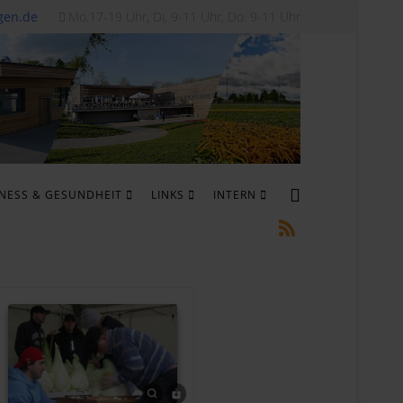
gen.de
Mo.17-19 Uhr, Di, 9-11 Uhr, Do. 9-11 Uhr
TNESS & GESUNDHEIT
LINKS
INTERN