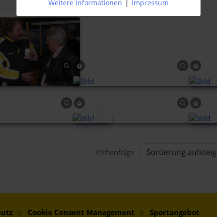
Weitere Informationen
|
Impressum
Reihenfolge
utz
Cookie Consent Management
Sportangebot