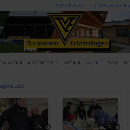
0711/79 35 18
info@tv-echterdin
EILUNGEN
KINDERSPORT
VEREIN
GALERIE
SHOP
FI
tegorie Liste