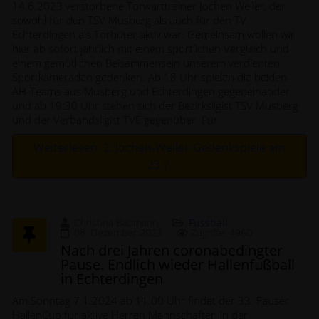
14.6.2023 verstorbene Torwarttrainer Jochen Weller, der
sowohl für den TSV Musberg als auch für den TV
Echterdingen als Torhüter aktiv war. Gemeinsam wollen wir
hier ab sofort jährlich mit einem sportlichen Vergleich und
einem gemütlichen Beisammensein unserem verdienten
Sportkameraden gedenken. Ab 18 Uhr spielen die beiden
AH-Teams aus Musberg und Echterdingen gegeneinander
und ab 19:30 Uhr stehen sich der Bezirksligist TSV Musberg
und der Verbandsligist TVE gegenüber. Für
Weiterlesen: 2. Jochen-Weller-Gedenkspiele am
23.7.
Christina Baumann
Fussball
08. Dezember 2023
Zugriffe: 4960
Nach drei Jahren coronabedingter
Pause. Endlich wieder Hallenfußball
in Echterdingen
Am Sonntag 7.1.2024 ab 11.00 Uhr findet der 33. Fauser
HallenCup für aktive Herren Mannschaften in der