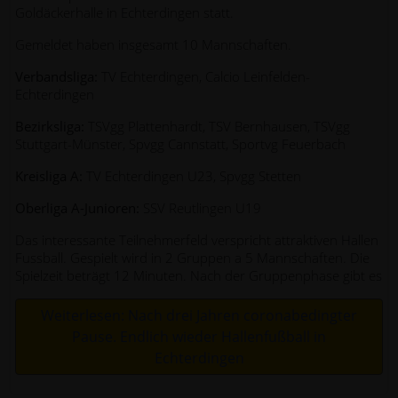
Goldäckerhalle in Echterdingen statt.
Gemeldet haben insgesamt 10 Mannschaften.
Verbandsliga:
TV Echterdingen, Calcio Leinfelden-
Echterdingen
Bezirksliga:
TSVgg Plattenhardt, TSV Bernhausen, TSVgg
Stuttgart-Münster, Spvgg Cannstatt, Sportvg Feuerbach
Kreisliga A:
TV Echterdingen U23, Spvgg Stetten
Oberliga A-Junioren:
SSV Reutlingen U19
Das interessante Teilnehmerfeld verspricht attraktiven Hallen
Fussball. Gespielt wird in 2 Gruppen a 5 Mannschaften. Die
Spielzeit beträgt 12 Minuten. Nach der Gruppenphase gibt es
Weiterlesen: Nach drei Jahren coronabedingter
Pause. Endlich wieder Hallenfußball in
Echterdingen