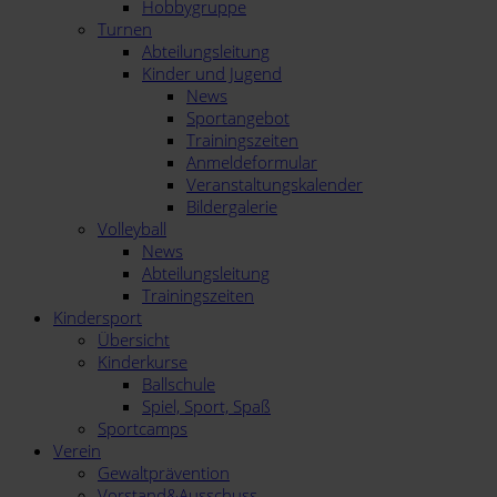
Hobbygruppe
Turnen
Abteilungsleitung
Kinder und Jugend
News
Sportangebot
Trainingszeiten
Anmeldeformular
Veranstaltungskalender
Bildergalerie
Volleyball
News
Abteilungsleitung
Trainingszeiten
Kindersport
Übersicht
Kinderkurse
Ballschule
Spiel, Sport, Spaß
Sportcamps
Verein
Gewaltprävention
Vorstand&Ausschuss