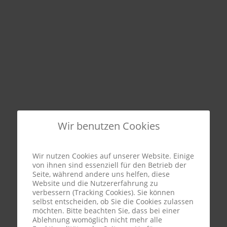
Wir benutzen Cookies
Wir nutzen Cookies auf unserer Website. Einige
von ihnen sind essenziell für den Betrieb der
Seite, während andere uns helfen, diese
Website und die Nutzererfahrung zu
verbessern (Tracking Cookies). Sie können
selbst entscheiden, ob Sie die Cookies zulassen
möchten. Bitte beachten Sie, dass bei einer
Ablehnung womöglich nicht mehr alle