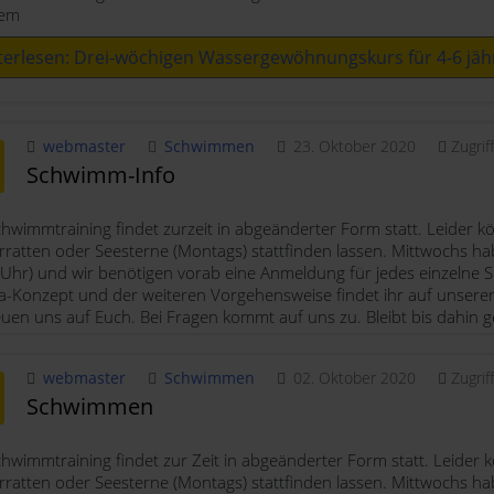
nem
terlesen: Drei-wöchigen Wassergewöhnungskurs für 4-6 jäh
webmaster
Schwimmen
23. Oktober 2020
Zugrif
Schwimm-Info
hwimmtraining findet zurzeit in abgeänderter Form statt. Leider kö
ratten oder Seesterne (Montags) stattfinden lassen. Mittwochs ha
Uhr) und wir benötigen vorab eine Anmeldung für jedes einzelne
-Konzept und der weiteren Vorgehensweise findet ihr auf unserer
euen uns auf Euch. Bei Fragen kommt auf uns zu. Bleibt bis dahin 
webmaster
Schwimmen
02. Oktober 2020
Zugrif
Schwimmen
hwimmtraining findet zur Zeit in abgeänderter Form statt. Leider k
ratten oder Seesterne (Montags) stattfinden lassen. Mittwochs ha