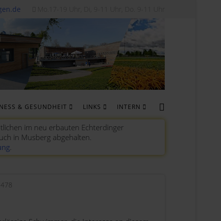
gen.de
Mo.17-19 Uhr, Di, 9-11 Uhr, Do. 9-11 Uhr
TNESS & GESUNDHEIT
LINKS
INTERN
tlichen im neu erbauten Echterdinger
auch in Musberg abgehalten.
ung
.
 2478