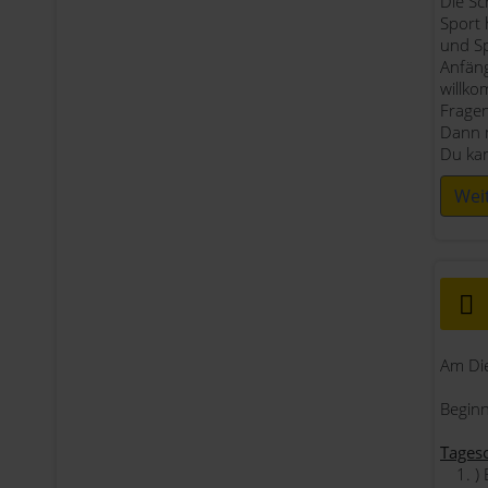
Die Sc
Sport 
und Sp
Anfäng
willko
Fragen
Dann m
Du ka
Wei
Am Die
Beginn
Tages