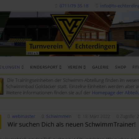
0711/79 35 18
info@tv-echterdin
EILUNGEN
KINDERSPORT
VEREIN
GALERIE
SHOP
FI
Die Trainingseinheiten der Schwimm-Abteilung finden im wesen
Schwimmbad Goldäcker statt. Einzelne Einheiten werden aber 
Weitere informationen finden sie auf der
Homepage der Abteil
webmaster
Schwimmen
18. März 2022
Zugriffe:
Wir suchen Dich als neuen SchwimmTrainer!