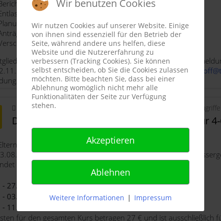
Wir benutzen Cookies
Berichte 2021
Entlastungen
Planung 2022
Wir nutzen Cookies auf unserer Website. Einige
Anträge
von ihnen sind essenziell für den Betrieb der
Verschiedenes
Seite, während andere uns helfen, diese
Website und die Nutzererfahrung zu
itglieder der Schwimm-Abteilung sind herzlich eingeladen. Anmeldu
verbessern (Tracking Cookies). Sie können
selbst entscheiden, ob Sie die Cookies zulassen
.11.2021 (Di) bei der Abteilungsleitung einreichen (
sinja.tetzlof
möchten. Bitte beachten Sie, dass bei einer
dungseingang zugeschickt.
Ablehnung womöglich nicht mehr alle
Funktionalitäten der Seite zur Verfügung
stehen.
webmaster
Schwimmen
02. August 2021
Zugriff
Drei-wöchigen Wassergewöhnungskurs für 4-6
Akzeptieren
Eltern, Liebe Kinder, Liebe Vereinsmitglieder,
.08. bis zum 11.09.2021 bieten wir einen drei-wöchigen Wasserge
indet immer Montags, Mittwochs und Freitags statt.
Ablehnen
 - 27.08.
16:00-16:30
oder
16:45-17:15
 - 03.09.
12:00-12:30
oder
16:00-16:30
Weitere Informationen
|
Impressum
 - 11.09.
12:00-12:30
oder
17:00-17:30
sten für den gesamten Kurs betragen 27 € und ist ausschließlich fü