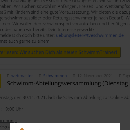
hwimmabteilung des TVE sucht neue Übungsleiter. Wir suchen zuve
haben. Wir suchen sowohl im Anfänger-, Freizeit- und Wettkampfs
aß mit Kindern sind eine gute Voraussetzung. Wir bieten die dazuge
erschwimmausbilder oder Rettungsschwimmer je nach Bedarf). Wir
mmen. Wir wollen den Schwimmsport vorantreiben und benötigen a
 oder haben wir bereits Dein Interesse geweckt?
elde Dich doch bitte unter:
uebungsleiter@tveschwimmen.de
nnst auch gerne zu einem
terlesen: Wir suchen Dich als neuen SchwimmTrainer!
webmaster
Schwimmen
12. November 2021
Zugr
Schwimm-Abteilungsversammlung (Dienstag 3
nstag, den 30.11.2021, lädt die Schwimm-Abteilung zur Online-Ab
: 19:00 Uhr
ordnung:
Begrüßung/ Bekanntgaben