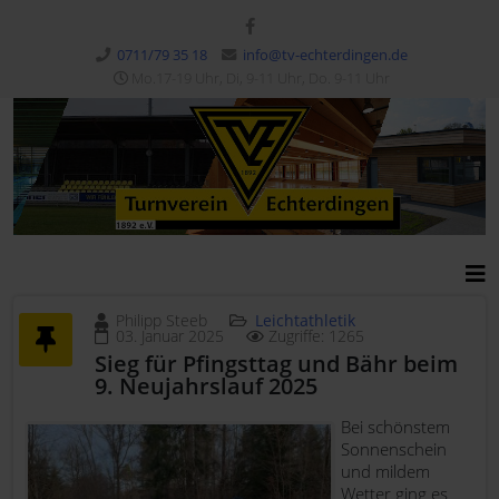
0711/79 35 18
info@tv-echterdingen.de
Mo.17-19 Uhr, Di, 9-11 Uhr, Do. 9-11 Uhr
Philipp Steeb
Leichtathletik
03. Januar 2025
Zugriffe: 1265
Sieg für Pfingsttag und Bähr beim
9. Neujahrslauf 2025
Bei schönstem
Sonnenschein
und mildem
Wetter ging es