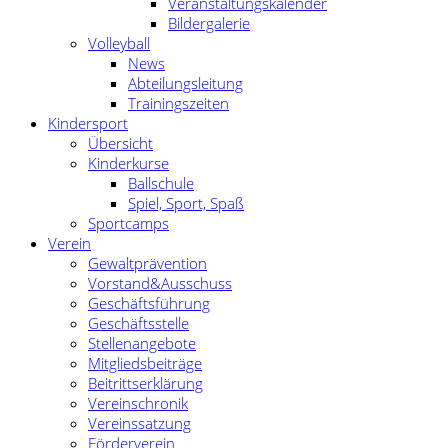
Veranstaltungskalender
Bildergalerie
Volleyball
News
Abteilungsleitung
Trainingszeiten
Kindersport
Übersicht
Kinderkurse
Ballschule
Spiel, Sport, Spaß
Sportcamps
Verein
Gewaltprävention
Vorstand&Ausschuss
Geschäftsführung
Geschäftsstelle
Stellenangebote
Mitgliedsbeiträge
Beitrittserklärung
Vereinschronik
Vereinssatzung
Förderverein