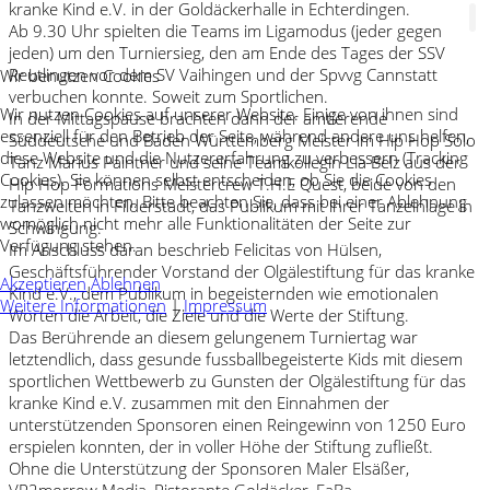
kranke Kind e.V. in der Goldäckerhalle in Echterdingen.
Ab 9.30 Uhr spielten die Teams im Ligamodus (jeder gegen
jeden) um den Turniersieg, den am Ende des Tages der SSV
Reutlingen vor dem SV Vaihingen und der Spvvg Cannstatt
Wir benutzen Cookies
verbuchen konnte. Soweit zum Sportlichen.
Wir nutzen Cookies auf unserer Website. Einige von ihnen sind
In der Mittagspause brachten dann der amtierende
essenziell für den Betrieb der Seite, während andere uns helfen,
Süddeutsche und Baden Württemberg Meister im Hip Hop Solo
diese Website und die Nutzererfahrung zu verbessern (Tracking
Tanz Marius Paintner und seine Teamkollegin Lia Belz aus der
Cookies). Sie können selbst entscheiden, ob Sie die Cookies
Hip Hop Formations Meistercrew T.H.E Quest, beide von den
zulassen möchten. Bitte beachten Sie, dass bei einer Ablehnung
Tanzwelten in Filderstadt, das Publikum mit ihrer Tanzeinlage in
womöglich nicht mehr alle Funktionalitäten der Seite zur
Schwingung.
Verfügung stehen.
Im Anschluss daran beschrieb Felicitas von Hülsen,
Geschäftsführender Vorstand der Olgälestiftung für das kranke
Akzeptieren
Ablehnen
Kind e.V., dem Publikum in begeisternden wie emotionalen
Weitere Informationen
|
Impressum
Worten die Arbeit, die Ziele und die Werte der Stiftung.
Das Berührende an diesem gelungenem Turniertag war
letztendlich, dass gesunde fussballbegeisterte Kids mit diesem
sportlichen Wettbewerb zu Gunsten der Olgälestiftung für das
kranke Kind e.V. zusammen mit den Einnahmen der
unterstützenden Sponsoren einen Reingewinn von 1250 Euro
erspielen konnten, der in voller Höhe der Stiftung zufließt.
Ohne die Unterstützung der Sponsoren Maler Elsäßer,