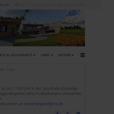
en.de
Mo.17-19 Uhr, Di, 9-11 Uhr, Do. 9-11 Uhr
NESS & GESUNDHEIT
LINKS
INTERN
iffe: 3346
 ist um 17.00 Uhr in der Sporthalle Goldäcker.
 Jugendsspieler) eines Fußballvereins mitmachen,
t.
obilnummer an
echterdingen@gmx.de