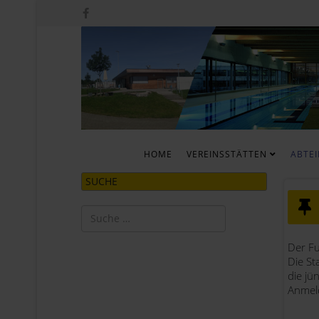
HOME
VEREINSSTÄTTEN
ABTE
SUCHE
Suchen
Type 2 or more characters for results.
Der Fu
Die St
die jü
Anmel