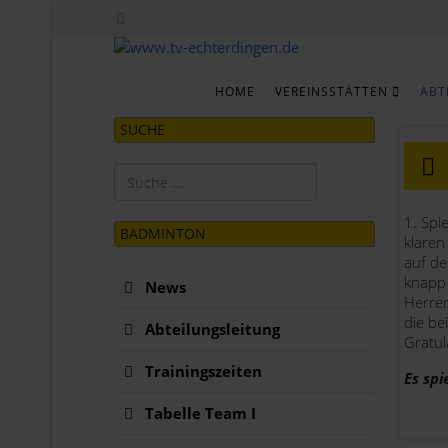
HOME
VEREINSSTÄTTEN
ABT
SUCHE
Suchen
Type 2 or more characters for results.
1. Spi
BADMINTON
klaren
auf de
knapp
News
Herren
die be
Abteilungsleitung
Gratul
Trainingszeiten
Es spi
Tabelle Team I