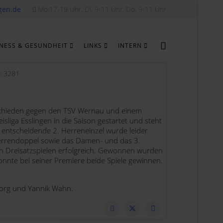
gen.de
Mo.17-19 Uhr, Di, 9-11 Uhr, Do. 9-11 Uhr
TNESS & GESUNDHEIT
LINKS
INTERN
e: 3281
entschieden gegen den TSV Wernau und einem
eisliga Esslingen in die Saison gestartet und steht
 entscheidende 2. Herreneinzel wurde leider
errendoppel sowie das Damen- und das 3.
n Dreisatzspielen erfolgreich. Gewonnen wurden
onnte bei seiner Premiere beide Spiele gewinnen.
en Sorg und Yannik Wahn.