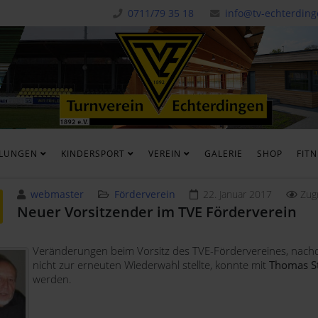
0711/79 35 18
info@tv-echterding
ILUNGEN
KINDERSPORT
VEREIN
GALERIE
SHOP
FIT
webmaster
Förderverein
22. Januar 2017
Zugr
Neuer Vorsitzender im TVE Förderverein
Veränderungen beim Vorsitz des TVE-Fördervereines, nachd
nicht zur erneuten Wiederwahl stellte, konnte mit
Thomas S
werden.