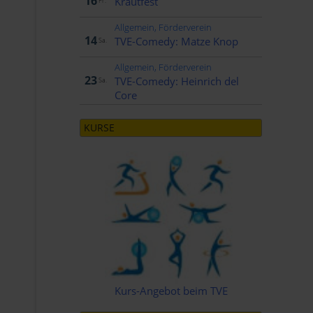
16
Krautfest
Fr.
Allgemein, Förderverein
Nov..
14
TVE-Comedy: Matze Knop
Sa.
Allgemein, Förderverein
Jan..
23
TVE-Comedy: Heinrich del
Sa.
Core
KURSE
Kurs-Angebot beim TVE