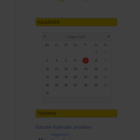
KALENDER
August 2026
Mo
Di
Mi
Do
Fr
Sa
So
1
2
3
4
5
6
8
9
7
10
11
12
13
14
15
16
17
18
19
20
21
22
23
24
25
26
27
28
29
30
31
TERMINE
Ganzen Kalender ansehen
Allgemein
Okt..