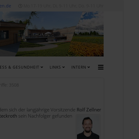
en.de
Mo.17-19 Uhr, Di, 9-11 Uhr, Do. 9-11 Uhr
NESS & GESUNDHEIT
LINKS
INTERN
iffe: 3508
em sich der langjährige Vorsitzende
Rolf Zellner
teckroth
sein Nachfolger gefunden