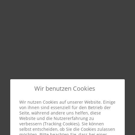
Wir benutzen Cookies
Wir nutzen Cookies auf unserer Website. Einige
von ihnen sind essenziell für den Betrieb der
Seite, während andere uns helfen, diese
Website und die Nutzererfahrung zu
verbessern (Tracking Cookies). Sie können
selbst entscheiden, ob Sie die Cookies zulassen
möchten. Bitte beachten Sie, dass bei einer