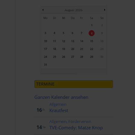
August 2026
Mo
Di
Mi
Do
Fr
Sa
So
1
2
3
4
5
6
7
9
8
10
11
12
13
14
15
16
17
18
19
20
21
22
23
24
25
26
27
28
29
30
31
TERMINE
Ganzen Kalender ansehen
Allgemein
Okt..
16
Krautfest
Fr.
Allgemein, Förderverein
Nov..
14
TVE-Comedy: Matze Knop
Sa.