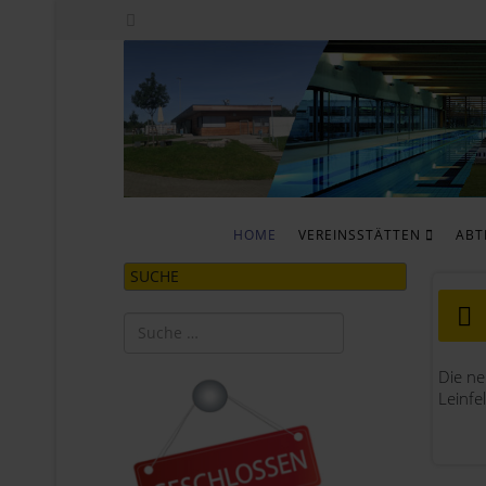
HOME
VEREINSSTÄTTEN
ABT
SUCHE
Suchen
Type 2 or more characters for results.
Die ne
Leinfe