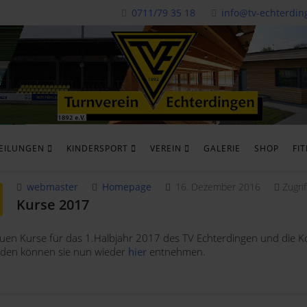
0711/79 35 18
info@tv-echterdin
EILUNGEN
KINDERSPORT
VEREIN
GALERIE
SHOP
FI
webmaster
Homepage
16. Dezember 2016
Zugri
Kurse 2017
uen Kurse für das 1.Halbjahr 2017 des TV Echterdingen und die 
lden können sie nun wieder
hier
entnehmen.