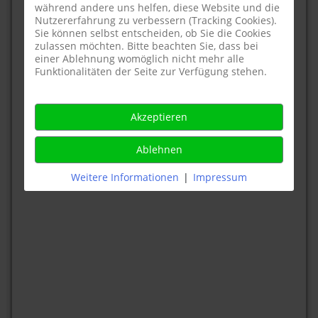
während andere uns helfen, diese Website und die
Nutzererfahrung zu verbessern (Tracking Cookies).
Sie können selbst entscheiden, ob Sie die Cookies
zulassen möchten. Bitte beachten Sie, dass bei
einer Ablehnung womöglich nicht mehr alle
Funktionalitäten der Seite zur Verfügung stehen.
Akzeptieren
Ablehnen
Weitere Informationen
|
Impressum