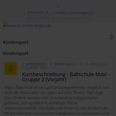
0711/79 35 18
info@tv-echterdingen.de
Mo.17-19 Uhr, Di, 9-11 Uhr, Do. 9-11 Uhr
Kindersport
Kindersport
webmaster
Kindersport
18. April 2024
Zugriffe: 3687
Kursbeschreibung - Ballschule Maxi -
Gruppe 2 (Vorjahr)
Migus Ballschule ist ein sportartübergreifendes Angebot, bei
dem der Fokus aber vor allem auf dem Thema "Ball" liegt.
Den Kindern werden hier verschiedene Gelegenheiten
geboten, sich sportlich in vielfältiger Weise
weiterzuentwickeln. Die Ballschule bietet so den Kindern die
Möglichkeit ihre motorischen Fähigkeiten zu verbessern und