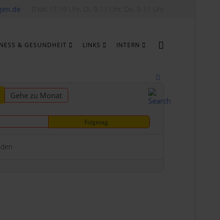
gen.de
Mo.17-19 Uhr, Di, 9-11 Uhr, Do. 9-11 Uhr
TNESS & GESUNDHEIT
LINKS
INTERN
Gehe zu Monat
Folgetag
nden