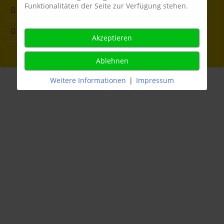
Funktionalitäten der Seite zur Verfügung stehen.
Anmeldung
Impressum
Datenschutz
Cookie Consent Management
Sportangebot
Akzeptieren
Copyright © 2012 - 2026 AlfiSoftware
Ablehnen
Weitere Informationen
|
Impressum